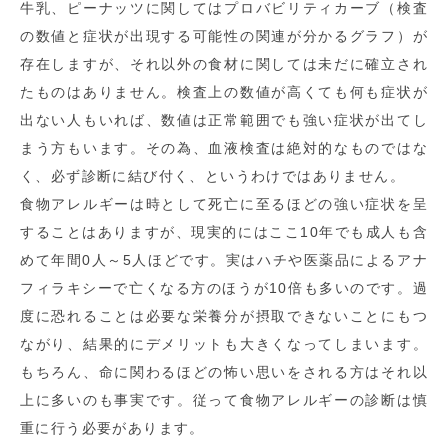
牛乳、ピーナッツに関してはプロバビリティカーブ（検査
の数値と症状が出現する可能性の関連が分かるグラフ）が
存在しますが、それ以外の食材に関しては未だに確立され
たものはありません。検査上の数値が高くても何も症状が
出ない人もいれば、数値は正常範囲でも強い症状が出てし
まう方もいます。その為、血液検査は絶対的なものではな
く、必ず診断に結び付く、というわけではありません。
食物アレルギーは時として死亡に至るほどの強い症状を呈
することはありますが、現実的にはここ10年でも成人も含
めて年間0人～5人ほどです。実はハチや医薬品によるアナ
フィラキシーで亡くなる方のほうが10倍も多いのです。過
度に恐れることは必要な栄養分が摂取できないことにもつ
ながり、結果的にデメリットも大きくなってしまいます。
もちろん、命に関わるほどの怖い思いをされる方はそれ以
上に多いのも事実です。従って食物アレルギーの診断は慎
重に行う必要があります。