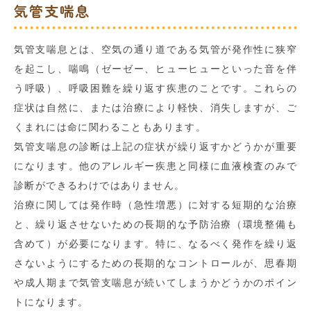
気管支喘息
気管支喘息とは、空気の通り道である気管が発作性に狭窄
を起こし、喘鳴（ゼーゼー、ヒューヒューといった音を伴
う呼吸）、呼吸困難を繰り返す疾患のことです。これらの
症状は自然に、または治療により軽快、消失しますが、ご
くまれには命に関わることもあります。
気管支喘息の診断は上記の症状が繰り返すかどうかが重要
になります。他のアレルギー疾患と同様に血液検査のみで
診断ができるわけではありません。
治療に関しては発作時（急性増悪）に対する短期的な治療
と、繰り返させないための長期的な予防治療（環境整備も
含めて）が必要になります。特に、なるべく発作を繰り返
さないようにするための長期的なコントロールが、思春期
や成人期まで気管支喘息が続いてしまうかどうかのポイン
トになります。