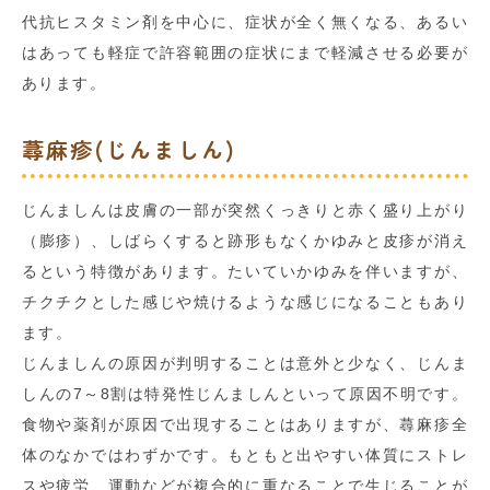
代抗ヒスタミン剤を中心に、症状が全く無くなる、あるい
はあっても軽症で許容範囲の症状にまで軽減させる必要が
あります。
蕁麻疹(じんましん)
じんましんは皮膚の一部が突然くっきりと赤く盛り上がり
（膨疹）、しばらくすると跡形もなくかゆみと皮疹が消え
るという特徴があります。たいていかゆみを伴いますが、
チクチクとした感じや焼けるような感じになることもあり
ます。
じんましんの原因が判明することは意外と少なく、じんま
しんの7～8割は特発性じんましんといって原因不明です。
食物や薬剤が原因で出現することはありますが、蕁麻疹全
体のなかではわずかです。もともと出やすい体質にストレ
スや疲労、運動などが複合的に重なることで生じることが