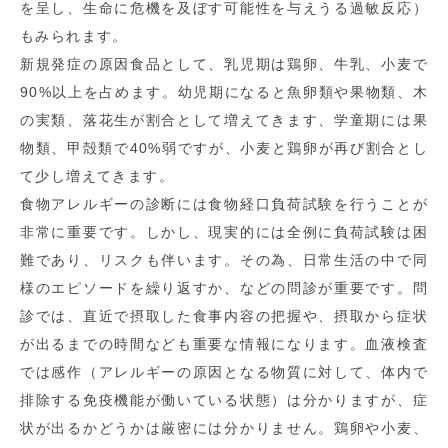
を呈し、生命に危機を及ぼす可能性を与えうる過敏反応）
もみられます。
新規発症の原因食品として、乳児期は鶏卵、牛乳、小麦で
90%以上を占めます。幼児期になると魚卵類や果物類、木
の実類、落花生が割合として増えてきます、学童期には果
物類、甲殻類で40%弱ですが、小麦と鶏卵が再び割合とし
て少し増えてきます。
食物アレルギーの診断には食物経口負荷試験を行うことが
非常に重要です。しかし、現実的には全例に負荷試験は困
難であり、リスクも伴います。その為、日常生活の中で同
様のエピソードを繰り返すか、などの問診が重要です。問
診では、直近で摂取した食事内容の把握や、摂取から症状
が出るまでの時間なども重要な情報になります。血液検査
では感作（アレルギーの原因となる物質に対して、体内で
排除する免疫機能が働いている状態）は分かりますが、症
状が出るかどうかは厳密には分かりません。鶏卵や小麦、